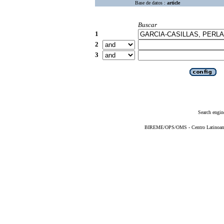
Base de datos :
article
Buscar
1
2
3
Search engin
BIREME/OPS/OMS - Centro Latinoameri