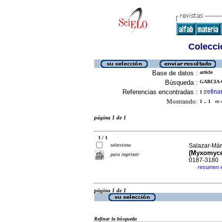
Colecció
Base de datos :
article
Búsqueda :
GARCIA-C
Referencias encontradas :
refina
1
[
Mostrando:
1 .. 1
en el
página 1 de 1
1 / 1
selecciona
Salazar-Már
(Myxomyce
para imprimir
0187-3180
resumen 
·
página 1 de 1
Refinar la búsqueda