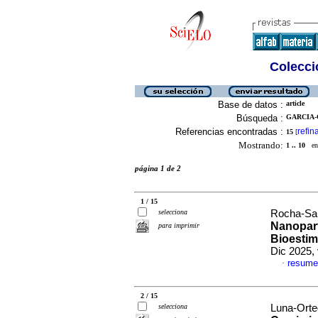
Colecció
Base de datos :
article
Búsqueda :
GARCIA-
Referencias encontradas :
refin
15
[
Mostrando:
1 .. 10
en 
página 1 de 2
1 / 15
selecciona
Rocha-Sant
Nanopart
para imprimir
Bioestim
Dic 2025,
resume
·
2 / 15
selecciona
Luna-Orte