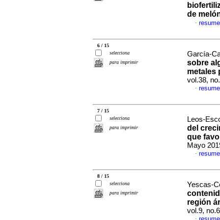
biofertil
de meló
resume
·
6 / 15
selecciona
García-Car
sobre al
para imprimir
metales 
vol.38, n
resume
·
7 / 15
selecciona
Leos-Esco
del crec
para imprimir
que favo
Mayo 2019
resume
·
8 / 15
selecciona
Yescas-Co
contenid
para imprimir
región á
vol.9, no
resume
·