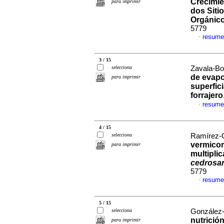
Crecimie
para imprimir
dos Siti
Orgánic
5779
resume
·
3 / 15
selecciona
Zavala-Bor
de evapo
para imprimir
superfici
forrajero
resume
·
4 / 15
selecciona
Ramírez-Go
vermicom
para imprimir
multipli
cedros
5779
resume
·
5 / 15
selecciona
González-S
nutrició
para imprimir