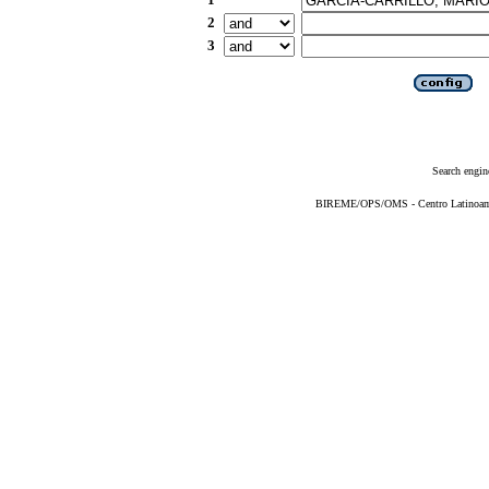
2
3
Search engin
BIREME/OPS/OMS - Centro Latinoameri