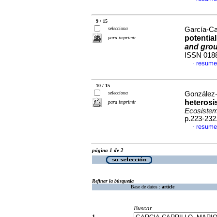
9 / 15
selecciona
García-Car
potential
para imprimir
and gro
ISSN 018
resume
·
10 / 15
selecciona
González-
heterosi
para imprimir
Ecosistem
p.223-232
resume
·
página 1 de 2
Refinar la búsqueda
Base de datos :
article
Buscar
1