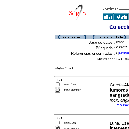
Colecció
Base de datos :
article
Búsqueda :
GARCIA-
Referencias encontradas :
refina
6
[
Mostrando:
1 .. 6
en el
página 1 de 1
1 / 6
selecciona
García-Al
tumores 
para imprimir
sangrado
mex. angio
resume
·
2 / 6
selecciona
Luna, Lize
interven
para imprimir