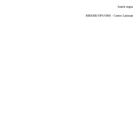
Search engin
BIREME/OPS/OMS - Centro Latinoameri