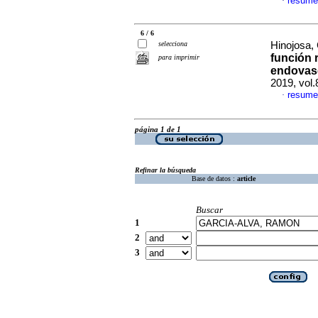
resume
·
6 / 6
selecciona
Hinojosa, 
función 
para imprimir
endovasc
2019, vol
resume
·
página 1 de 1
Refinar la búsqueda
Base de datos :
article
Buscar
1
2
3