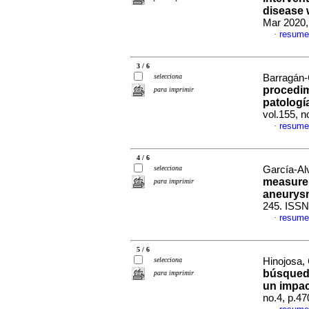
disease 
Mar 2020,
resume
·
3 / 6
selecciona
Barragán-G
procedim
para imprimir
patologí
vol.155, 
resume
·
4 / 6
selecciona
García-Al
measurem
para imprimir
aneurysm
245. ISS
resume
·
5 / 6
selecciona
Hinojosa, 
búsqueda
para imprimir
un impac
no.4, p.4