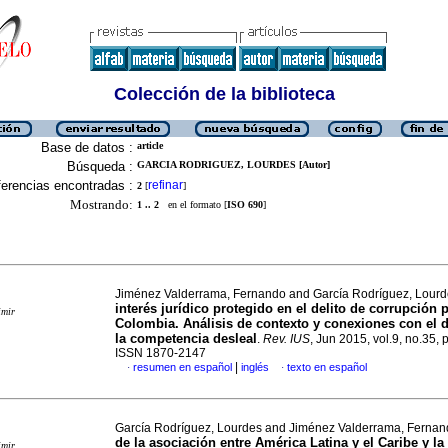
Colección de la biblioteca
Base de datos :
article
Búsqueda :
GARCIA RODRIGUEZ, LOURDES [Autor]
erencias encontradas :
refinar
2
[
]
Mostrando:
1 .. 2
en el formato [
ISO 690
]
Jiménez Valderrama, Fernando and García Rodríguez, Lour
interés jurídico protegido en el delito de corrupción 
imir
Colombia. Análisis de contexto y conexiones con el 
la competencia desleal
.
Rev. IUS
, Jun 2015, vol.9, no.35, 
ISSN 1870-2147
|
resumen en español
inglés
texto en español
·
·
García Rodríguez, Lourdes and Jiménez Valderrama, Ferna
de la asociación entre América Latina y el Caribe y la
imir