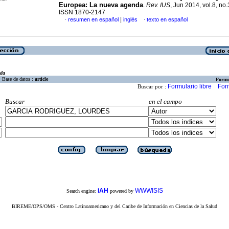
Europea
:
La nueva agenda
.
Rev. IUS
, Jun 2014, vol.8, no.
ISSN 1870-2147
|
resumen en español
inglés
texto en español
·
·
eda
Base de datos :
article
Formu
Formulario libre
For
Buscar por :
Buscar
en el campo
iAH
WWWISIS
Search engine:
powered by
BIREME/OPS/OMS - Centro Latinoamericano y del Caribe de Información en Ciencias de la Salud