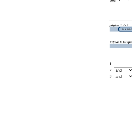
página 1 de 1
Refinar la búsqu
1
2
3