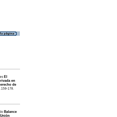
El
des
privada en
derecho de
p.159-178.
Balance
ndo
 Unión