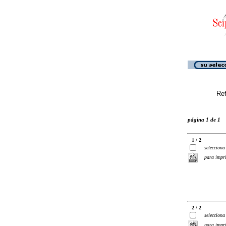
Ref
página 1 de 1
1 / 2
selecciona
para impr
2 / 2
selecciona
para impr