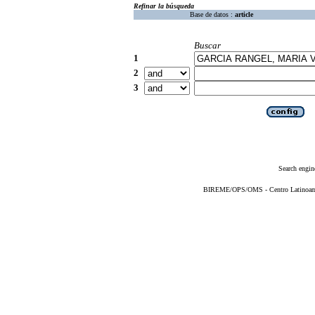
Refinar la búsqueda
Base de datos :
article
Buscar
1
2
3
Search engin
BIREME/OPS/OMS - Centro Latinoameri