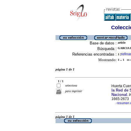
Colecció
Base de datos :
article
Búsqueda :
GARCIA 
Referencias encontradas :
refina
1
[
Mostrando:
1 .. 1
en el
página 1 de 1
1 / 1
selecciona
Huerta Cuerv
la Red de 
para imprimir
Nacional
.
I
1665-2673
resumen 
·
página 1 de 1