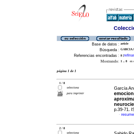
Colecció
Base de datos :
article
Búsqueda :
GARCIA A
Referencias encontradas :
refina
8
[
Mostrando:
1 .. 8
en el
página 1 de 1
1 / 8
selecciona
García An
emocione
para imprimir
aproxima
neurocie
p.39-71. 
resume
·
2 / 8
selecciona
Sabido Ra