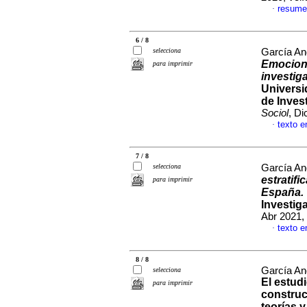
resume
·
6 / 8
selecciona
García An
Emocione
para imprimir
investiga
Universi
de Inves
Sociol
, Di
texto e
·
7 / 8
selecciona
García An
estratifi
para imprimir
España.
Investig
Abr 2021,
texto e
·
8 / 8
García An
selecciona
El estud
para imprimir
construc
teorías y