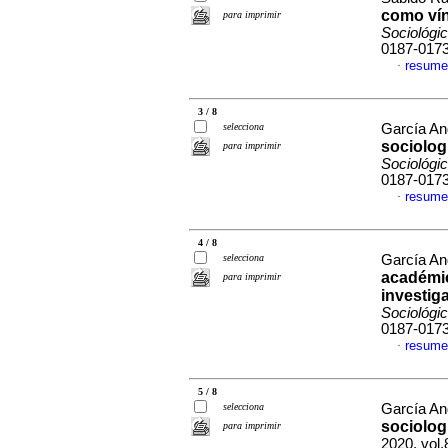
como vín
para imprimir
Sociológi
0187-017
resume
·
3 / 8
selecciona
García An
sociolog
para imprimir
Sociológi
0187-017
resume
·
4 / 8
selecciona
García An
académic
para imprimir
investig
Sociológi
0187-017
resume
·
5 / 8
selecciona
García An
sociolog
para imprimir
2020, vol