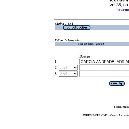
vol.35, n
resume
·
página 1 de 1
Refinar la búsqueda
Base de datos :
article
Buscar
1
2
3
Search engin
BIREME/OPS/OMS - Centro Latinoameri