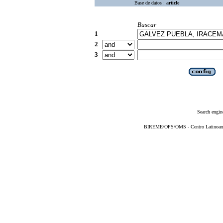
Base de datos :
article
Buscar
1
2
3
Search engin
BIREME/OPS/OMS - Centro Latinoameri