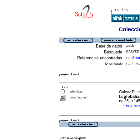
Colecció
Base de datos :
article
Búsqueda :
GALVEZ 
Referencias encontradas :
refina
1
[
Mostrando:
1 .. 1
en el
página 1 de 1
1 / 1
selecciona
Gálvez Pueb
la globali
para imprimir
no.35, p.14
resumen 
·
página 1 de 1
Refinar la búsqueda