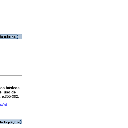
o
ios básicos
el uso de
3, p.355-382.
pañol