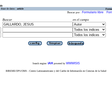
eda
Base de datos :
article
Formu
Formulario libre
For
Buscar por :
Buscar
en el campo
iAH
WWWISIS
Search engine:
powered by
BIREME/OPS/OMS - Centro Latinoamericano y del Caribe de Información en Ciencias de la Salud