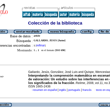
Colección de la biblioteca
Base de datos :
article
Búsqueda :
GALLARDO, JESUS [Autor]
erencias encontradas :
refinar
1
[
]
Mostrando:
1 .. 1
en el formato [
ISO 690
]
Gallardo, Jesús, González, José Luis and Quispe, Wencesla
Interpretando la comprensión matemática en escenar
imir
de valoración
:
Un estudio sobre las interferencias en 
los significados de la fracción
.
Relime
, 2008, vol.11, no.
ISSN 1665-2436
|
|
|
resumen en español
inglés
portugués
francés
texto en es
·
·