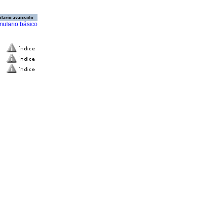
lario avanzado
mulario básico