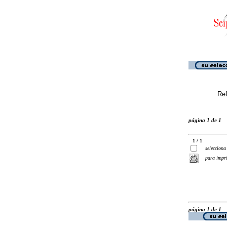
Ref
página 1 de 1
1 / 1
selecciona
para impr
página 1 de 1