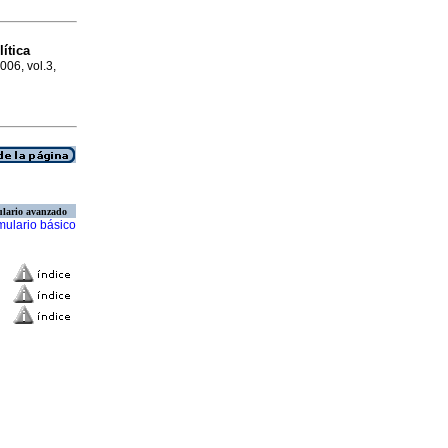
lítica
2006, vol.3,
lario avanzado
mulario básico