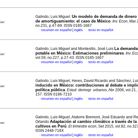
Un modelo de demanda de dinero 
Galindo, Luis Miguel.
de amortiguamiento: el caso de México
.
Inv. Econ
, Mar 
imir
no.231, p.47-69. ISSN 0185-1667
|
resumen en español
inglés
texto en español
·
·
La demanda
Galindo, Luis Miguel and Montesillo, José Luis
potable en México: Estimaciones preliminares
.
Inv. Ec
imir
vol.59, no.227, p.27-43. ISSN 0185-1667
|
resumen en español
inglés
texto en español
·
·
Galindo, Luis Miguel, Heres, David Ricardo and Sánchez, Lu
inducido en México: contribuciones al debate e impl
imir
política pública
.
Estud. demogr. urbanos
, Abr 2006, vol.21,
157. ISSN 0186-7210
|
resumen en español
inglés
texto en español
·
·
Galindo, Luis Miguel, Alatorre Bremont, José Eduardo and Re
Adaptación al cambio climático a través de la
Orlando
imir
cultivos en Perú
.
El trimestre econ
, Set 2015, vol.82, no.32
ISSN 2448-718X
|
resumen en español
inglés
texto en español
·
·