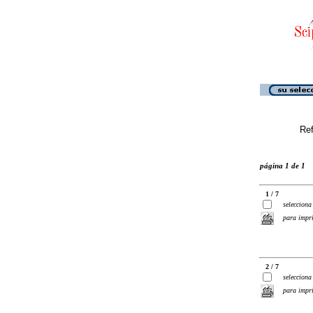
Ref
página 1 de 1
1 / 7
selecciona
para impr
2 / 7
selecciona
para impr