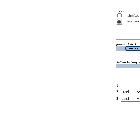
7 / 7
selecciona
para impr
página 1 de 1
Refinar la búsqu
1
2
3