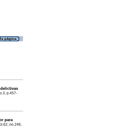
delictivas
no.3, p.457-
or para
ol.62, no.246,