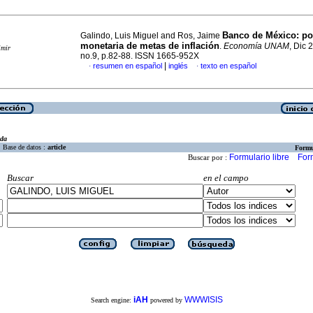
Banco de México
:
po
Galindo, Luis Miguel and Ros, Jaime
monetaria de metas de inflación
.
Economía UNAM
, Dic 
imir
no.9, p.82-88. ISSN 1665-952X
|
resumen en español
inglés
texto en español
·
·
eda
Base de datos :
article
Formu
Formulario libre
For
Buscar por :
Buscar
en el campo
iAH
WWWISIS
Search engine:
powered by