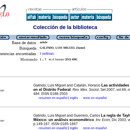
Colección de la biblioteca
Base de datos :
article
Búsqueda :
GALINDO, LUIS MIGUEL [Autor]
erencias encontradas :
refinar
7
[
]
Mostrando:
1 .. 7
en el formato [
ISO 690
]
Las actividades 
Galindo, Luis Miguel and Catalán, Horacio
en el Distrito Federal
.
Rev. Mex. Sociol
, Set 2007, vol.69, 
imir
484. ISSN 0188-2503
|
resumen en español
inglés
texto en español
·
·
La regla de Tayl
Galindo, Luis Miguel and Guerrero, Carlos
México: un análisis econométrico
.
Inv. Econ
, Dic 2003, v
imir
p.149-167. ISSN 0185-1667
|
resumen en español
inglés
texto en español
·
·