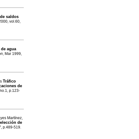
de saldos
2000, vol.60,
 de agua
on
, Mar 1999,
Tráfico
is
icaciones de
 no.1, p.123-
yes Martínez,
 elección de
7, p.489-519.