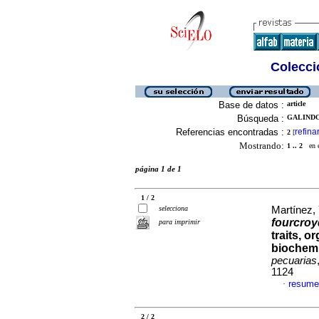
Colecció
Base de datos :
article
Búsqueda :
GALINDO,
Referencias encontradas :
refina
2
[
Mostrando:
1 .. 2
en el
página 1 de 1
1 / 2
selecciona
Martínez, 
fourcro
para imprimir
traits, 
biochemis
pecuarias
1124
resume
·
2 / 2