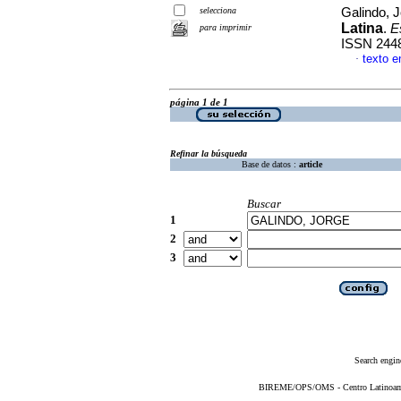
selecciona
Galindo, 
Latina
.
E
para imprimir
ISSN 244
texto e
·
página 1 de 1
Refinar la búsqueda
Base de datos :
article
Buscar
1
2
3
Search engin
BIREME/OPS/OMS - Centro Latinoameri