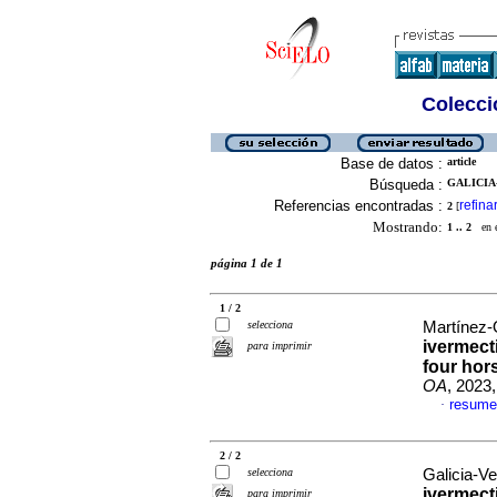
Colecció
Base de datos :
article
Búsqueda :
GALICIA
Referencias encontradas :
refina
2
[
Mostrando:
1 .. 2
en el
página 1 de 1
1 / 2
selecciona
Martínez-O
ivermect
para imprimir
four hor
OA
, 2023
resume
·
2 / 2
selecciona
Galicia-V
ivermect
para imprimir