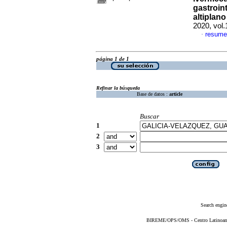
gastroint
altiplan
2020, vol
resume
·
página 1 de 1
Refinar la búsqueda
Base de datos :
article
Buscar
1
2
3
Search engin
BIREME/OPS/OMS - Centro Latinoameri