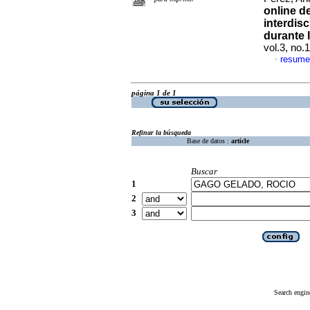
online d
interdis
durante 
vol.3, no
resume
·
página 1 de 1
Refinar la búsqueda
Base de datos :
article
Buscar
1
2
3
Search engin