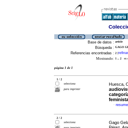
Colecció
Base de datos :
article
Búsqueda :
GAGO GE
Referencias encontradas :
refina
2
[
Mostrando:
1 .. 2
en el
página 1 de 1
1 / 2
selecciona
Huesca, Cr
audiovis
para imprimir
categorí
feminist
resume
·
2 / 2
Gago Gela
selecciona
Pérez, A
para imprimir