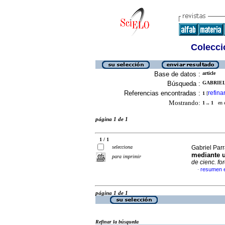
Colecció
Base de datos :
article
Búsqueda :
GABRIEL
Referencias encontradas :
refina
1
[
Mostrando:
1 .. 1
en el
página 1 de 1
1 / 1
selecciona
Gabriel Parr
mediante u
para imprimir
de cienc. fo
resumen 
·
página 1 de 1
Refinar la búsqueda