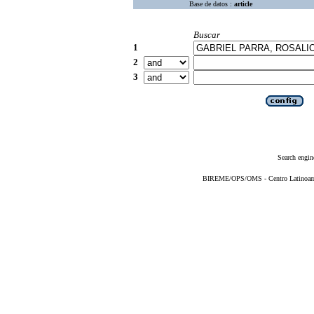
Base de datos :
article
Buscar
1
2
3
Search engin
BIREME/OPS/OMS - Centro Latinoameri