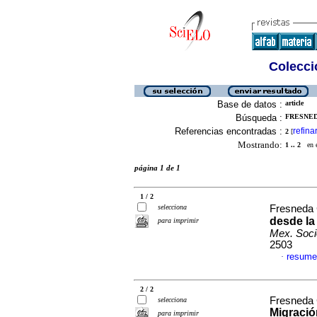
Colecció
Base de datos :
article
Búsqueda :
FRESNED
Referencias encontradas :
refina
2
[
Mostrando:
1 .. 2
en el
página 1 de 1
1 / 2
selecciona
Fresneda
desde la
para imprimir
Mex. Soci
2503
resume
·
2 / 2
Fresneda 
selecciona
Migració
para imprimir