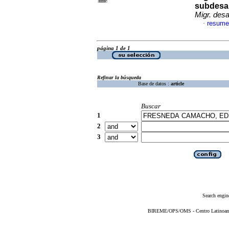
subdesar
Migr. desa
resume
·
página 1 de 1
Refinar la búsqueda
Base de datos :
article
Buscar
1
2
3
Search engin
BIREME/OPS/OMS - Centro Latinoameri