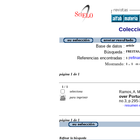
Colecció
Base de datos :
article
Búsqueda :
FREITAS, 
Referencias encontradas :
refina
1
[
Mostrando:
1 .. 1
en el
página 1 de 1
1 / 1
selecciona
Ramos, A. M.
over Port
para imprimir
no.3, p.295
resumen 
·
página 1 de 1
Refinar la búsqueda