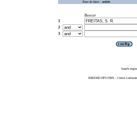
Base de datos :
article
Buscar
1
2
3
Search engin
BIREME/OPS/OMS - Centro Latinoameri