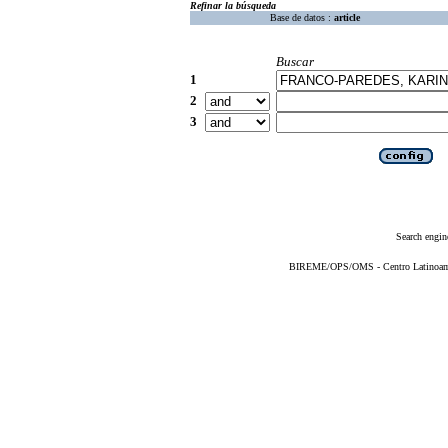
Refinar la búsqueda
Base de datos :
article
Buscar
1
2
3
Search engin
BIREME/OPS/OMS - Centro Latinoameri