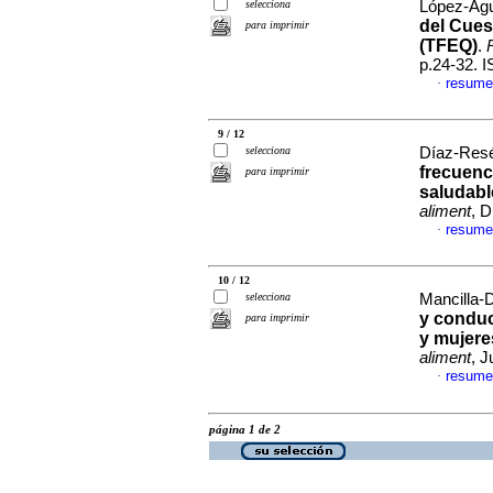
selecciona
López-Agui
del Cues
para imprimir
(TFEQ)
.
p.24-32. 
resume
·
9 / 12
selecciona
Díaz-Resé
frecuenc
para imprimir
saludabl
aliment
, D
resume
·
10 / 12
selecciona
Mancilla-D
y conduc
para imprimir
y mujere
aliment
, J
resume
·
página 1 de 2