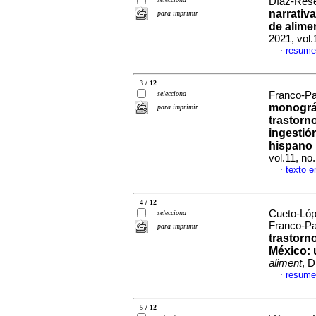
Díaz-Resé
narrativ
para imprimir
de alime
2021, vol
resume
·
3 / 12
selecciona
Franco-Pa
monográf
para imprimir
trastorno
ingestió
hispano 
vol.11, no
texto e
·
4 / 12
Cueto-Lóp
selecciona
Franco-Pa
para imprimir
trastorn
México: 
aliment
, D
resume
·
5 / 12