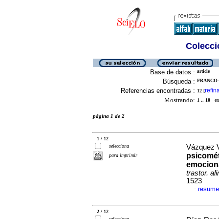
Colecció
Base de datos :
article
Búsqueda :
FRANCO-
Referencias encontradas :
refin
12
[
Mostrando:
1 .. 10
en 
página 1 de 2
1 / 12
selecciona
Vázquez V
psicomét
para imprimir
emociona
trastor. al
1523
resume
·
2 / 12
selecciona