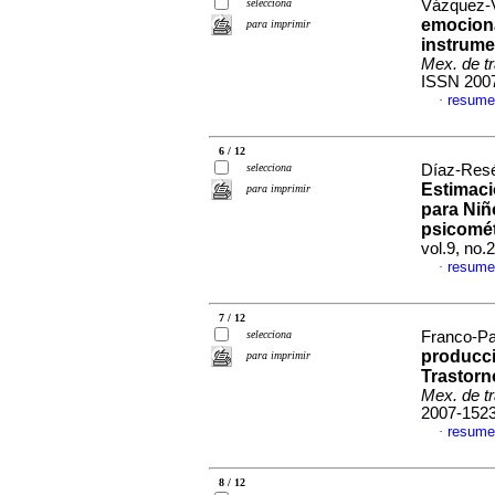
selecciona
Vázquez-V
emociona
para imprimir
instrume
Mex. de tr
ISSN 200
resume
·
6 / 12
selecciona
Díaz-Resé
Estimaci
para imprimir
para Niñ
psicomét
vol.9, no
resume
·
7 / 12
selecciona
Franco-Pa
producci
para imprimir
Trastorn
Mex. de tr
2007-152
resume
·
8 / 12