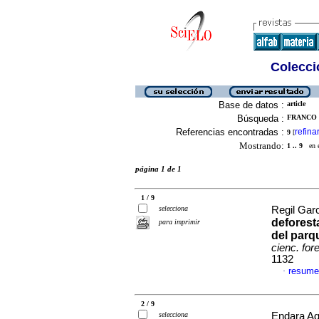
Colecció
Base de datos :
article
Búsqueda :
FRANCO 
Referencias encontradas :
refina
9
[
Mostrando:
1 .. 9
en el
página 1 de 1
1 / 9
selecciona
Regil Garc
deforest
para imprimir
del parq
cienc. for
1132
resume
·
2 / 9
selecciona
Endara Ag