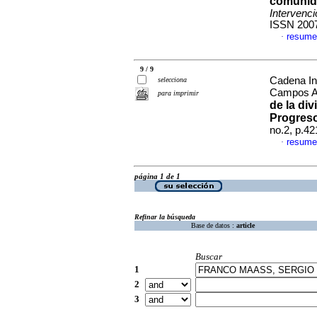
comunid
Intervenc
ISSN 200
resume
·
9 / 9
Cadena In
selecciona
Campos Al
para imprimir
de la div
Progres
no.2, p.4
resume
·
página 1 de 1
Refinar la búsqueda
Base de datos :
article
Buscar
1
2
3