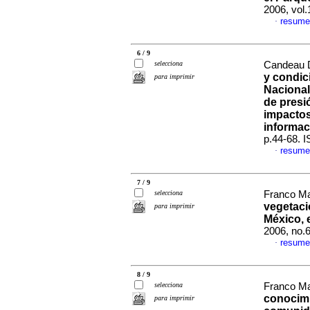
2006, vol.
resume
·
6 / 9
selecciona
Candeau D
y condic
para imprimir
Nacional
de presi
impactos
informac
p.44-68. 
resume
·
7 / 9
selecciona
Franco Ma
vegetaci
para imprimir
México, 
2006, no.
resume
·
8 / 9
selecciona
Franco Ma
conocimi
para imprimir