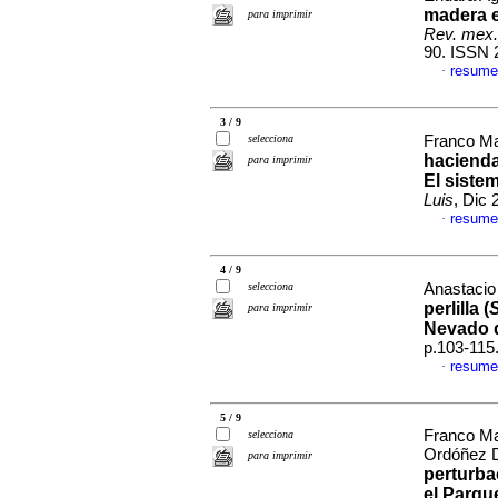
madera e
para imprimir
Rev. mex. 
90. ISSN 
resume
·
3 / 9
selecciona
Franco Ma
hacienda 
para imprimir
El siste
Luis
, Dic
resume
·
4 / 9
selecciona
Anastacio
perlilla (
para imprimir
Nevado 
p.103-115
resume
·
5 / 9
Franco Ma
selecciona
Ordóñez D
para imprimir
perturba
el Parqu