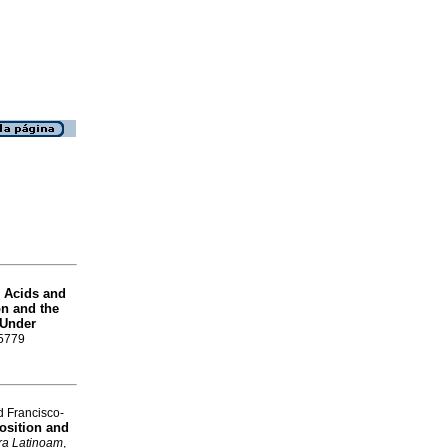
 Acids and
on and the
 Under
-5779
 Francisco-
osition and
ra Latinoam
,