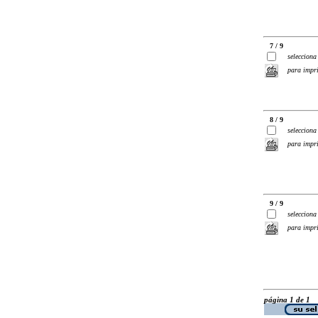
7 / 9
selecciona
para impr
8 / 9
selecciona
para impr
9 / 9
selecciona
para impr
página 1 de 1