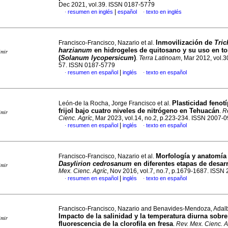
Dec 2021, vol.39. ISSN 0187-5779
|
resumen en inglés
español
texto en inglés
·
·
Inmovilización de
Tri
Francisco-Francisco, Nazario et al.
harzianum
en hidrogeles de quitosano y su uso en t
imir
(
Solanum lycopersicum
)
.
Terra Latinoam
, Mar 2012, vol.3
57. ISSN 0187-5779
|
resumen en español
inglés
texto en español
·
·
Plasticidad fenotí
León-de la Rocha, Jorge Francisco et al.
frijol bajo cuatro niveles de nitrógeno en Tehuacán
.
R
imir
Cienc. Agríc
, Mar 2023, vol.14, no.2, p.223-234. ISSN 2007-
|
resumen en español
inglés
texto en español
·
·
Morfología y anatomía 
Francisco-Francisco, Nazario et al.
Dasylirion cedrosanum
en diferentes etapas de desarr
imir
Mex. Cienc. Agríc
, Nov 2016, vol.7, no.7, p.1679-1687. ISSN
|
resumen en español
inglés
texto en español
·
·
Francisco-Francisco, Nazario and Benavides-Mendoza, Adal
Impacto de la salinidad y la temperatura diurna sobre
imir
fluorescencia de la clorofila en fresa
.
Rev. Mex. Cienc. A