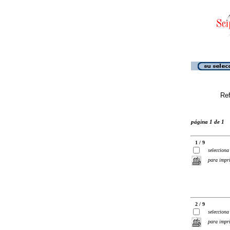
Ref
página 1 de 1
1 / 9
selecciona
para impr
2 / 9
selecciona
para impr