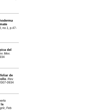
choderma
omate
0, no.1, p.47-
pica del
ev. Mex.
0934
foliar de
ollo
.
Rev.
 2007-0934
berto
 la
gríc
, Feb