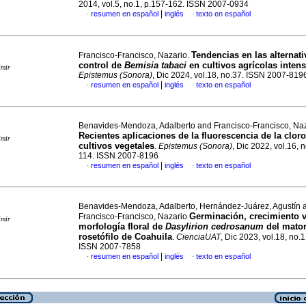
2014, vol.5, no.1, p.157-162. ISSN 2007-0934
|
resumen en español
inglés
texto en español
·
·
Tendencias en las alternati
Francisco-Francisco, Nazario.
control de
Bemisia tabaci
en cultivos agrícolas inten
imir
Epistemus (Sonora)
, Dic 2024, vol.18, no.37. ISSN 2007-819
|
resumen en español
inglés
texto en español
·
·
Benavides-Mendoza, Adalberto and Francisco-Francisco, Na
Recientes aplicaciones de la fluorescencia de la cloro
imir
cultivos vegetales
.
Epistemus (Sonora)
, Dic 2022, vol.16, 
114. ISSN 2007-8196
|
resumen en español
inglés
texto en español
·
·
Benavides-Mendoza, Adalberto, Hernández-Juárez, Agustín 
Germinación, crecimiento v
Francisco-Francisco, Nazario
imir
morfología floral de
Dasylirion cedrosanum
del mator
rosetófilo de Coahuila
.
CienciaUAT
, Dic 2023, vol.18, no.
ISSN 2007-7858
|
resumen en español
inglés
texto en español
·
·