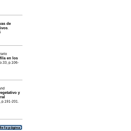
vas de
sivos
.
6
zario
fila en los
no.33, p.106-
and
egetativo y
ral
1, p.191-201.