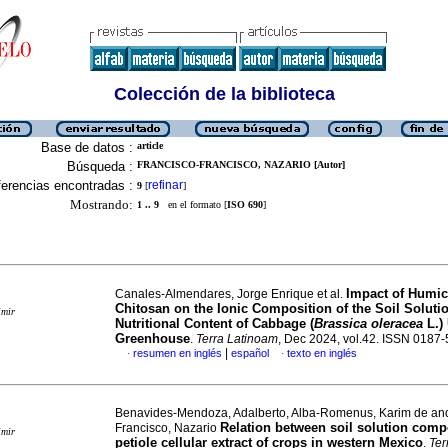
Colección de la biblioteca
Base de datos :
article
Búsqueda :
FRANCISCO-FRANCISCO, NAZARIO [Autor]
erencias encontradas :
refinar
9
[
]
Mostrando:
1 .. 9
en el formato [
ISO 690
]
Impact of Humic
Canales-Almendares, Jorge Enrique et al.
Chitosan on the Ionic Composition of the Soil Soluti
imir
Nutritional Content of Cabbage (
Brassica oleracea
L.)
Greenhouse
.
Terra Latinoam
, Dec 2024, vol.42. ISSN 0187
|
resumen en inglés
español
texto en inglés
·
·
Benavides-Mendoza, Adalberto, Alba-Romenus, Karim de and
Relation between soil solution comp
Francisco, Nazario
imir
petiole cellular extract of crops in western Mexico
.
Ter