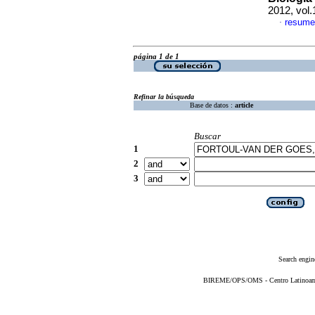
2012, vol
resume
·
página 1 de 1
Refinar la búsqueda
Base de datos :
article
Buscar
1
2
3
Search engin
BIREME/OPS/OMS - Centro Latinoameri