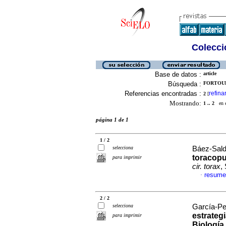
Colecció
Base de datos :
article
Búsqueda :
FORTOUL
Referencias encontradas :
refina
2
[
Mostrando:
1 .. 2
en el
página 1 de 1
1 / 2
selecciona
Báez-Sald
toracopu
para imprimir
cir. torax
,
resume
·
2 / 2
selecciona
García-Pel
estrateg
para imprimir
Biología 