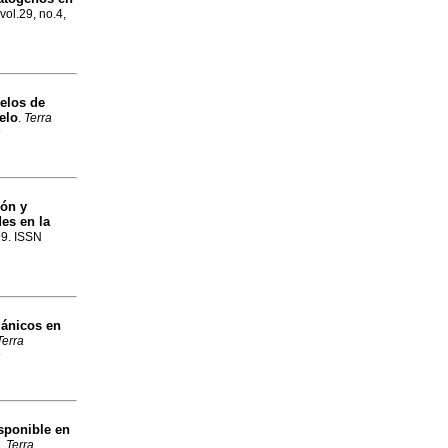
 vol.29, no.4,
elos de
elo
.
Terra
9
ión y
es en la
99. ISSN
gánicos en
Terra
9
isponible en
.
Terra