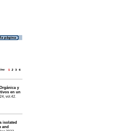
ágina
 Orgánica y
tivos en un
24, vol.42.
a isolated
a
and