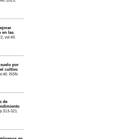
 Dec 2023,
ejorar
o en las
2, vol.40.
 suelo por
el cultivo
ol.40. ISSN
s de
endimiento
 p.313-321.
patógenos en