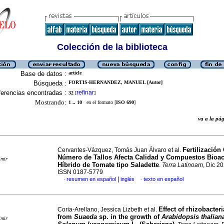
Colección de la biblioteca
Base de datos :
article
Búsqueda :
FORTIS-HERNANDEZ, MANUEL [Autor]
erencias encontradas :
refinar
32
[
]
Mostrando:
1 .. 10
en el formato [
ISO 690
]
va a la p
Fertilización
Cervantes-Vázquez, Tomás Juan Álvaro et al.
Número de Tallos Afecta Calidad y Compuestos Bioac
imir
Híbrido de Tomate tipo Saladette
.
Terra Latinoam
, Dic 20
ISSN 0187-5779
|
resumen en español
inglés
texto en español
·
·
Effect of rhizobacteri
Coria-Arellano, Jessica Lizbeth et al.
from
Suaeda
sp. in the growth of
Arabidopsis thalian
imir