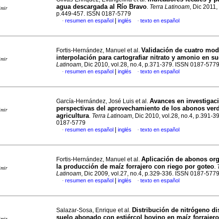
agua descargada al Río Bravo
.
Terra Latinoam
, Dic 2011,
imir
p.449-457. ISSN 0187-5779
|
resumen en español
inglés
texto en español
·
·
Validación de cuatro mod
Fortis-Hernández, Manuel et al.
interpolación para cartografiar nitrato y amonio en su
imir
Latinoam
, Dic 2010, vol.28, no.4, p.371-379. ISSN 0187-577
|
resumen en español
inglés
texto en español
·
·
Avances en investigac
García-Hernández, José Luis et al.
perspectivas del aprovechamiento de los abonos verd
imir
agricultura
.
Terra Latinoam
, Dic 2010, vol.28, no.4, p.391-3
0187-5779
|
resumen en español
inglés
texto en español
·
·
Aplicación de abonos or
Fortis-Hernández, Manuel et al.
la producción de maíz forrajero con riego por goteo
.
imir
Latinoam
, Dic 2009, vol.27, no.4, p.329-336. ISSN 0187-577
|
resumen en español
inglés
texto en español
·
·
Distribución de nitrógeno d
Salazar-Sosa, Enrique et al.
suelo abonado con estiércol bovino en maíz forrajero
imir