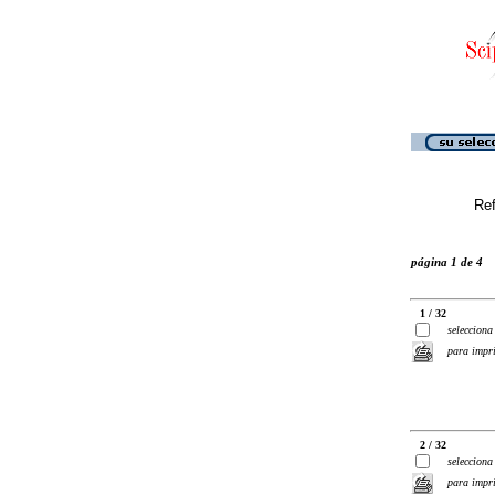
Ref
página 1 de 4
1 / 32
selecciona
para impr
2 / 32
selecciona
para impr