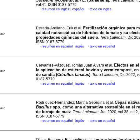
Solanum lycopersicum
L. (Sahariana)
.
Terra Latinoam
,
vol.41. ISSN 0187-5779
|
resumen en inglés
español
texto en inglés
·
·
Fertilización orgánica para m
Estrada-Arellano, Erik et al.
calidad nutraceútica de híbridos de tomate y su efect
imir
propiedades químicas del suelo
.
Terra Latinoam
, Dic 202
ISSN 0187-5779
|
resumen en español
inglés
texto en español
·
·
Efectos en el
Cervantes-Vázquez, Tomás Juan Álvaro et al.
la aplicación de estiércol bovino y vermicompost, en 
imir
de sandía (
Citrullus lanatus
)
.
Terra Latinoam
, Dic 2022, v
0187-5779
|
resumen en español
inglés
texto en español
·
·
Cepas nativa
Rodríguez-Hernández, Martha Georgina et al.
Bacillus
spp. como una alternativa sostenible en el r
imir
de forraje de maíz
.
Terra Latinoam
, Jun 2020, vol.38, no.2,
ISSN 0187-5779
|
resumen en español
inglés
texto en español
·
·
Indicadores fecales y 
Olivas-Enriquez, Evangelina et al.