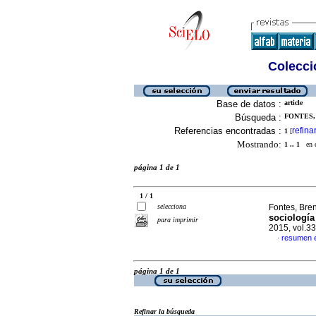
Colecció
Base de datos :
article
Búsqueda :
FONTES,
Referencias encontradas :
refina
1
[
Mostrando:
1 .. 1
en el
página 1 de 1
1 / 1
selecciona
Fontes, Bre
sociología 
para imprimir
2015, vol.3
resumen 
·
página 1 de 1
Refinar la búsqueda