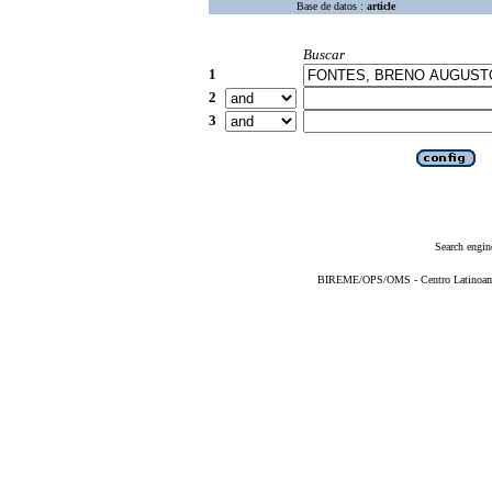
Base de datos :
article
Buscar
1
2
3
Search engin
BIREME/OPS/OMS - Centro Latinoameri