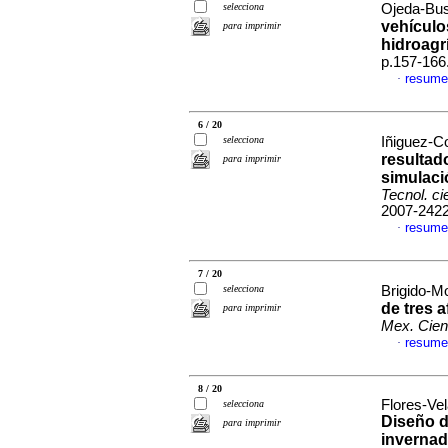
selecciona
Ojeda-Bus
vehículo
para imprimir
hidroagr
p.157-166
resume
·
6 / 20
selecciona
Iñiguez-Co
resultad
para imprimir
simulaci
Tecnol. ci
2007-242
resume
·
7 / 20
selecciona
Brigido-Mo
de tres 
para imprimir
Mex. Cien
resume
·
8 / 20
Flores-Vel
selecciona
Diseño d
para imprimir
invernad