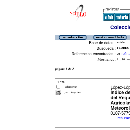
Colecció
Base de datos :
article
Búsqueda :
FLORES-
Referencias encontradas :
refin
20
[
Mostrando:
1 .. 10
en 
página 1 de 2
1 / 20
selecciona
López-Lóp
Índice de
para imprimir
del Requ
Agrícola
Meteorol
0187-577
resume
·