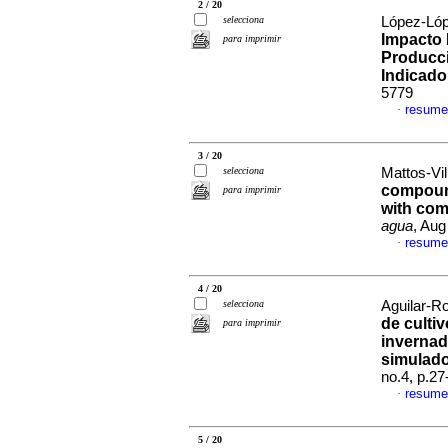
2 / 20
selecciona
López-Lóp
Impacto 
para imprimir
Producci
Indicado
5779
resume
·
3 / 20
selecciona
Mattos-Vil
compound
para imprimir
with com
agua
, Aug
resume
·
4 / 20
selecciona
Aguilar-Ro
de cultiv
para imprimir
invernad
simulad
no.4, p.2
resume
·
5 / 20