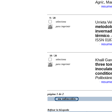
Agríc
, Ma
resume
·
9 / 20
selecciona
Urrieta Ve
metodoló
para imprimir
invernad
térmico
.
ISSN 018
resume
·
10 / 20
selecciona
Khalil Gar
three tom
para imprimir
inoculat
conditio
Polibotáni
resume
·
página 1 de 2
Refinar la búsqueda