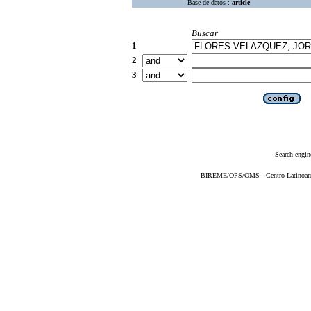
Base de datos :
article
Buscar
1
2
3
Search engin
BIREME/OPS/OMS - Centro Latinoameri