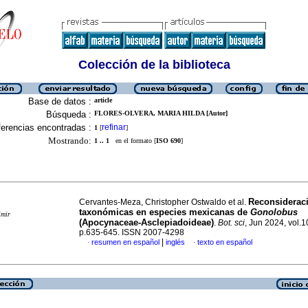
Colección de la biblioteca
Base de datos :
article
Búsqueda :
FLORES-OLVERA, MARIA HILDA [Autor]
erencias encontradas :
refinar
1
[
]
Mostrando:
1 .. 1
en el formato [
ISO 690
]
Reconsiderac
Cervantes-Meza, Christopher Ostwaldo et al.
taxonómicas en especies mexicanas de
Gonolobus
imir
(Apocynaceae-Asclepiadoideae)
.
Bot. sci
, Jun 2024, vol.1
p.635-645. ISSN 2007-4298
|
resumen en español
inglés
texto en español
·
·