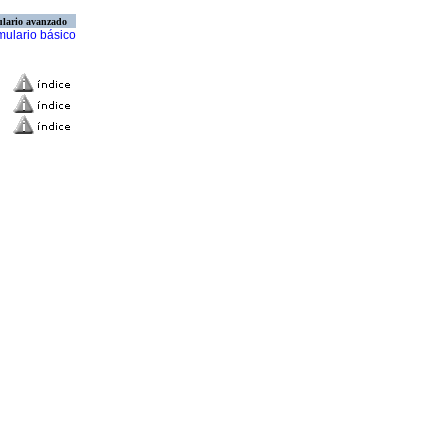
lario avanzado
mulario básico