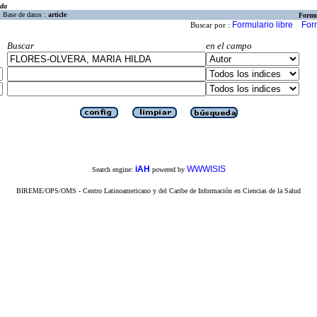
eda
Base de datos :
article
Formu
Formulario libre
For
Buscar por :
Buscar
en el campo
iAH
WWWISIS
Search engine:
powered by
BIREME/OPS/OMS - Centro Latinoamericano y del Caribe de Información en Ciencias de la Salud