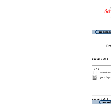
Ref
página 1 de 1
1 / 1
selecciona
para impr
página 1 de 1