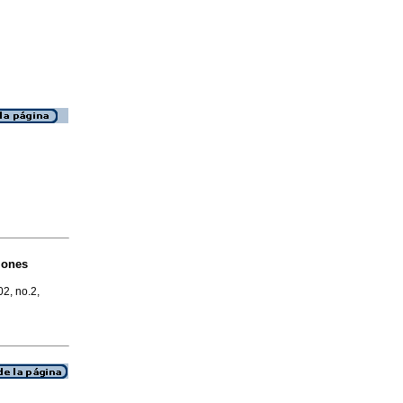
iones
02, no.2,