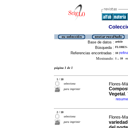
Colecció
Base de datos :
article
Búsqueda :
FLORES-
Referencias encontradas :
refin
10
[
Mostrando:
1 .. 10
en 
página 1 de 1
1 / 10
Flores-Má
selecciona
Composta
para imprimir
Vegetal
.
resume
·
2 / 10
selecciona
Flores-Ma
variedad
para imprimir
del nort