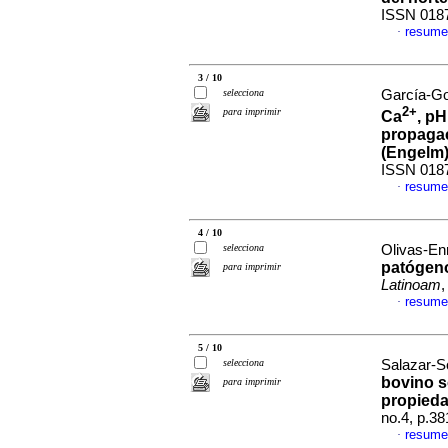
ISSN 018
resume
·
3 / 10
selecciona
García-Go
2+
para imprimir
Ca
, pH
propaga
(Engelm
ISSN 018
resume
·
4 / 10
selecciona
Olivas-Enr
patógeno
para imprimir
Latinoam
,
resume
·
5 / 10
selecciona
Salazar-So
bovino s
para imprimir
propieda
no.4, p.3
resume
·