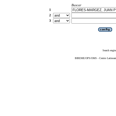
Buscar
1
2
3
Search engin
BIREME/OPS/OMS - Centro Latinoameri