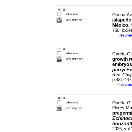
6 / 10
selecciona
Osuna-Ávil
jalapeño
para imprimir
México
.
750. ISSN
resume
·
7 / 10
selecciona
García-Go
growth r
para imprimir
embryos 
parryi
En
Rev. Chapi
p.431-447
resume
·
8 / 10
García-Go
selecciona
Flores-Ma
para imprimir
pregermi
Echinoca
horizont
2026, vol