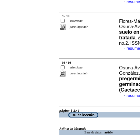
resume
·
9 / 10
Flores-Má
selecciona
Osuna-Avi
para imprimir
suelo en
tratada
.
no.2. ISS
resume
·
10 / 10
Osuna-Ávi
selecciona
González,
para imprimir
pregermi
germina
(Cactace
resume
·
página 1 de 1
Refinar la búsqueda
Base de datos :
article