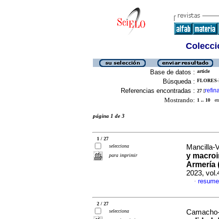
Colecció
Base de datos :
article
Búsqueda :
FLORES-
Referencias encontradas :
refin
27
[
Mostrando:
1 .. 10
en 
página 1 de 3
1 / 27
selecciona
Mancilla-V
y macroi
para imprimir
Armería 
2023, vol
resume
·
2 / 27
selecciona
Camacho-B