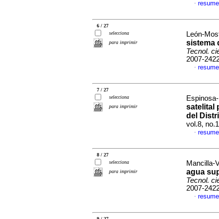
resume
·
6 / 27
selecciona
León-Most
sistema 
para imprimir
Tecnol. ci
2007-242
resume
·
7 / 27
selecciona
Espinosa-
satelital
para imprimir
del Distr
vol.8, no
resume
·
8 / 27
selecciona
Mancilla-V
agua sup
para imprimir
Tecnol. ci
2007-242
resume
·
9 / 27