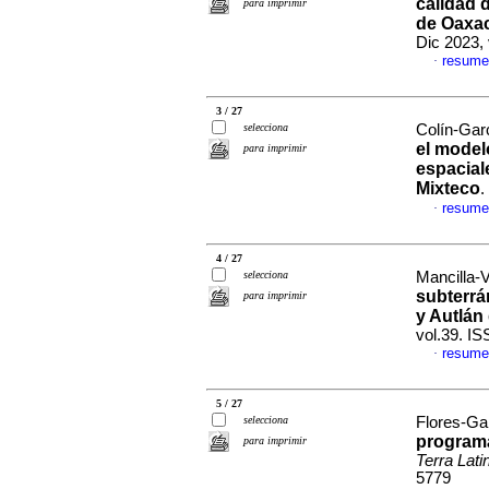
calidad 
para imprimir
de Oaxac
Dic 2023,
resume
·
3 / 27
selecciona
Colín-Garc
el model
para imprimir
espacial
Mixteco
.
resume
·
4 / 27
selecciona
Mancilla-V
subterrá
para imprimir
y Autlán
vol.39. I
resume
·
5 / 27
selecciona
Flores-Gal
programa
para imprimir
Terra Lat
5779