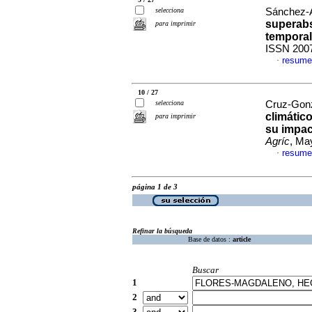
selecciona
Sánchez-A
superabs
para imprimir
temporal
ISSN 200
resume
·
10 / 27
selecciona
Cruz-Gonzá
climátic
para imprimir
su impac
Agríc
, Ma
resume
·
página 1 de 3
Refinar la búsqueda
Base de datos :
article
Buscar
1
2
3