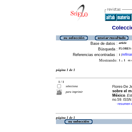
Colecció
Base de datos :
article
Búsqueda :
FLORES-D
Referencias encontradas :
refina
1
[
Mostrando:
1 .. 1
en el
página 1 de 1
1 / 1
selecciona
Flores-De Je
sobre el m
para imprimir
México
.
Est
no.59. ISS
resumen 
·
página 1 de 1