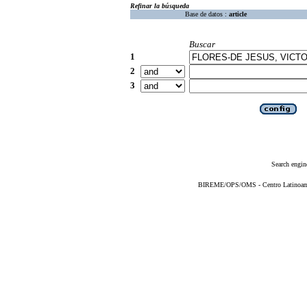
Refinar la búsqueda
Base de datos :
article
Buscar
1
2
3
Search engin
BIREME/OPS/OMS - Centro Latinoameri