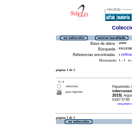
Colecció
Base de datos :
article
Búsqueda :
FIGUEIR
Referencias encontradas :
refina
1
[
Mostrando:
1 .. 1
en el
página 1 de 1
1 / 1
selecciona
Figueiredo,
interconex
para imprimir
2019)
.
Argu
0187-5795
resumen 
·
página 1 de 1