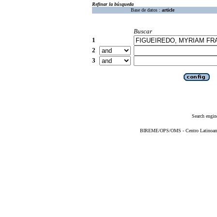
Refinar la búsqueda
Base de datos :
article
Buscar
1
2
3
Search engin
BIREME/OPS/OMS - Centro Latinoameri