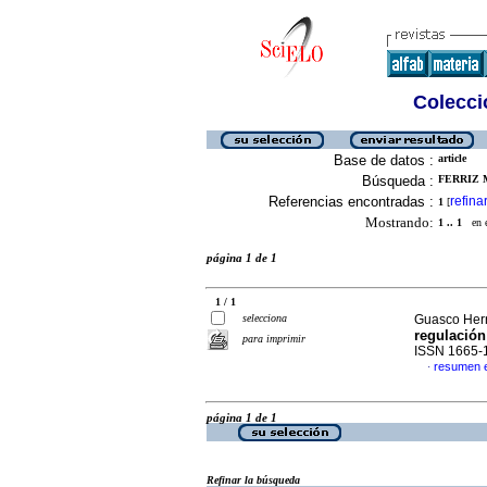
Colecció
Base de datos :
article
Búsqueda :
FERRIZ 
Referencias encontradas :
refina
1
[
Mostrando:
1 .. 1
en el
página 1 de 1
1 / 1
selecciona
Guasco Herr
regulación
para imprimir
ISSN 1665-
resumen 
·
página 1 de 1
Refinar la búsqueda