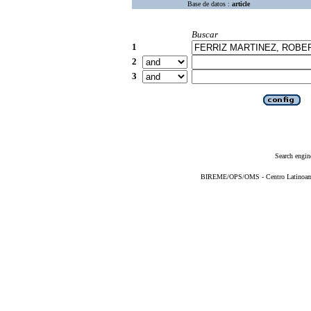
Base de datos :
article
Buscar
1
2
3
Search engin
BIREME/OPS/OMS - Centro Latinoameri