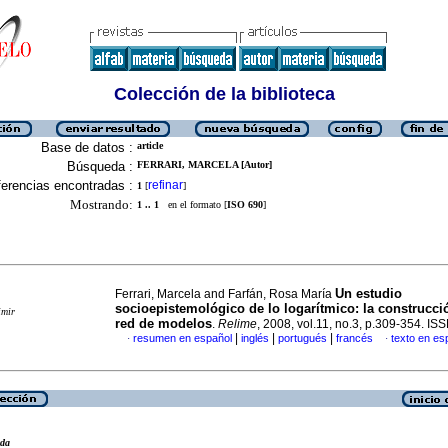
Colección de la biblioteca
Base de datos :
article
Búsqueda :
FERRARI, MARCELA [Autor]
erencias encontradas :
refinar
1
[
]
Mostrando:
1 .. 1
en el formato [
ISO 690
]
Un estudio
Ferrari, Marcela and Farfán, Rosa María
socioepistemológico de lo logarítmico
:
la construcci
imir
red de modelos
.
Relime
, 2008, vol.11, no.3, p.309-354. I
|
|
|
resumen en español
inglés
portugués
francés
texto en es
·
·
eda