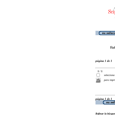
Ref
página 1 de 1
1 / 1
selecciona
para impr
página 1 de 1
Refinar la búsqu