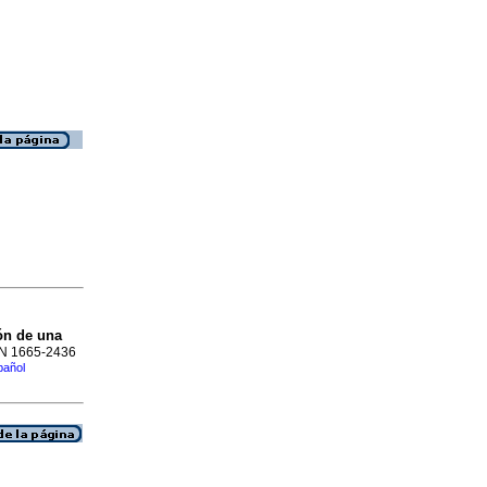
ón de una
SSN 1665-2436
pañol