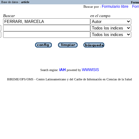
Base de datos :
article
Formu
Formulario libre
For
Buscar por :
Buscar
en el campo
iAH
WWWISIS
Search engine:
powered by
BIREME/OPS/OMS - Centro Latinoamericano y del Caribe de Información en Ciencias de la Salud