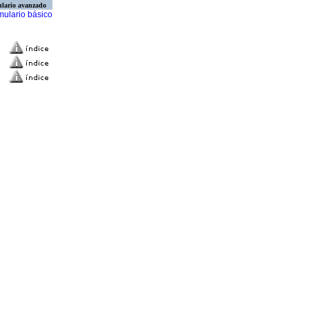
lario avanzado
mulario básico