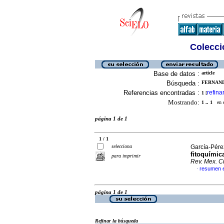
Colecció
Base de datos :
article
Búsqueda :
FERNAND
Referencias encontradas :
refina
1
[
Mostrando:
1 .. 1
en el
página 1 de 1
1 / 1
selecciona
García-Pérez
fitoquímic
para imprimir
Rev. Mex. Ci
resumen 
·
página 1 de 1
Refinar la búsqueda