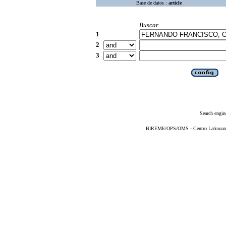
Base de datos :
article
Buscar
1
2
3
Search engin
BIREME/OPS/OMS - Centro Latinoameri