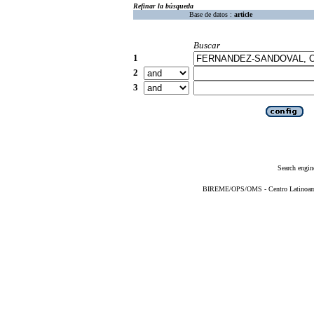
Refinar la búsqueda
Base de datos :
article
Buscar
1
2
3
Search engin
BIREME/OPS/OMS - Centro Latinoameri