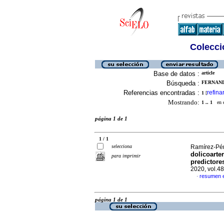
Colecció
Base de datos :
article
Búsqueda :
FERNAND
Referencias encontradas :
refina
1
[
Mostrando:
1 .. 1
en el
página 1 de 1
1 / 1
selecciona
Ramírez-Pére
dolicoarter
para imprimir
predictor
2020, vol.4
resumen 
·
página 1 de 1