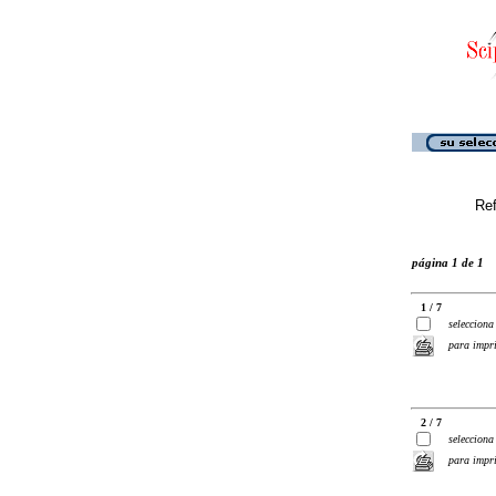
Ref
página 1 de 1
1 / 7
selecciona
para impr
2 / 7
selecciona
para impr