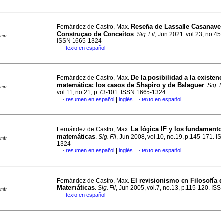
Reseña de Lassalle Casanave,
Fernández de Castro, Max.
Construçao de Conceitos
.
Sig. Fil
, Jun 2021, vol.23, no.45
imir
ISSN 1665-1324
texto en español
·
De la posibilidad a la existen
Fernández de Castro, Max.
matemática
:
los casos de Shapiro y de Balaguer
.
Sig. F
imir
vol.11, no.21, p.73-101. ISSN 1665-1324
|
resumen en español
inglés
texto en español
·
·
La lógica IF y los fundamento
Fernández de Castro, Max.
matemáticas
.
Sig. Fil
, Jun 2008, vol.10, no.19, p.145-171. 
imir
1324
|
resumen en español
inglés
texto en español
·
·
El revisionismo en Filosofía 
Fernández de Castro, Max.
Matemáticas
.
Sig. Fil
, Jun 2005, vol.7, no.13, p.115-120. I
imir
texto en español
·