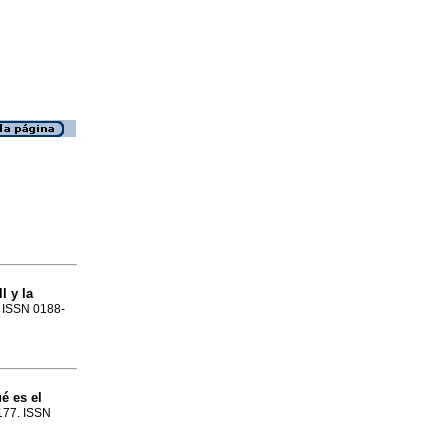
l y la
. ISSN 0188-
é es el
-177. ISSN