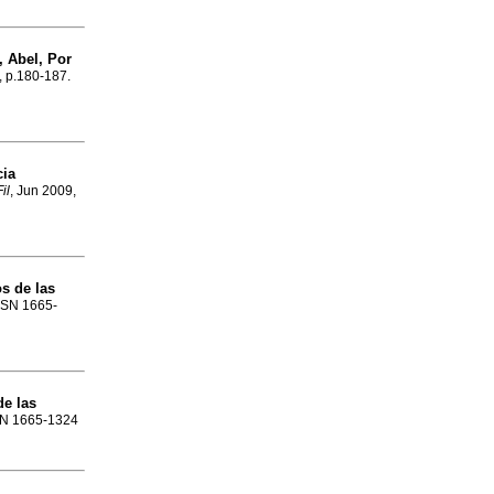
 Abel, Por
, p.180-187.
cia
il
, Jun 2009,
s de las
ISSN 1665-
de las
SSN 1665-1324