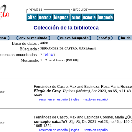
Colección de la biblioteca
Base de datos :
article
Búsqueda :
FERNANDEZ DE CASTRO, MAX [Autor]
erencias encontradas :
refinar
7
[
]
Mostrando:
1 .. 7
en el formato [
ISO 690
]
Russel
Fernández de Castro, Max and Espinoza, Rosa María
Elegía
de Gray
.
Tópicos (México)
, Abr 2023, no.65, p.11-48
imir
6649
|
resumen en español
inglés
texto en español
·
·
¿Qu
Fernández de Castro, Max and Espinoza Coronel, María
concepto
caballo
?
.
Sig. Fil
, Dic 2021, vol.23, no.46, p.150
imir
1665-1324
|
resumen en español
inglés
texto en español
·
·