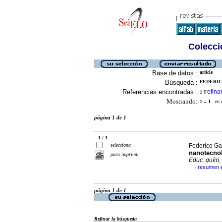
Colecció
Base de datos :
article
Búsqueda :
FEDERIC
Referencias encontradas :
refina
1
[
Mostrando:
1 .. 1
en el
página 1 de 1
1 / 1
selecciona
Federico Ga
nanotecnol
para imprimir
Educ. quím
,
resumen 
·
página 1 de 1
Refinar la búsqueda