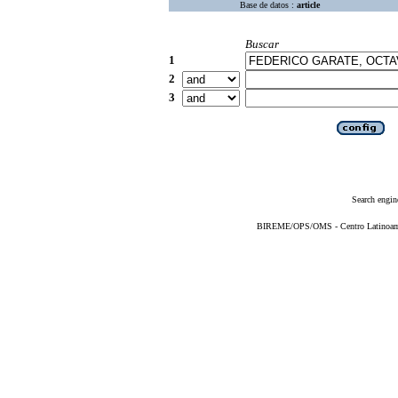
Base de datos :
article
Buscar
1
2
3
Search engin
BIREME/OPS/OMS - Centro Latinoameri