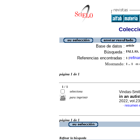
Colecció
Base de datos :
article
Búsqueda :
FALLAS, 
Referencias encontradas :
refina
1
[
Mostrando:
1 .. 1
en el
página 1 de 1
1 / 1
selecciona
Vindas-Smit
in an auti
para imprimir
2022, vol.2
resumen e
·
página 1 de 1
Refinar la búsqueda