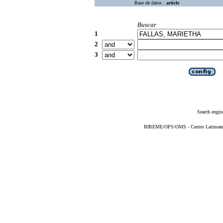
Base de datos :
article
Buscar
1
2
3
Search engin
BIREME/OPS/OMS - Centro Latinoameri