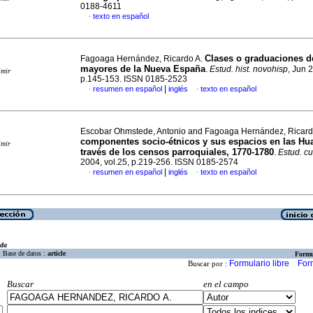
0188-4611
texto en español
·
Clases o graduaciones de
Fagoaga Hernández, Ricardo A.
mayores de la Nueva España
.
Estud. hist. novohisp
, Jun 
imir
p.145-153. ISSN 0185-2523
|
resumen en español
inglés
texto en español
·
·
Escobar Ohmstede, Antonio and Fagoaga Hernández, Ricard
componentes socio-étnicos y sus espacios en las Hu
imir
través de los censos parroquiales, 1770-1780
.
Estud. cu
2004, vol.25, p.219-256. ISSN 0185-2574
|
resumen en español
inglés
texto en español
·
·
eda
Base de datos :
article
Formu
Formulario libre
For
Buscar por :
Buscar
en el campo