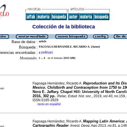
Colección de la biblioteca
Base de datos :
article
Búsqueda :
FAGOAGA HERNANDEZ, RICARDO A. [Autor]
erencias encontradas :
refinar
4
[
]
Mostrando:
1 .. 4
en el formato [
ISO 690
]
Reproduction and Its Dis
Fagoaga Hernández, Ricardo A.
Mexico. Childbirth and Contraception from 1750 to 19
imir
Nora E. Jaffary. Chapel Hill: University of North Carol
2016, 302 pp.
.
Relac. Estud. hist. soc.
, 2019, vol.40, no.159,
ISSN 0185-3929
texto en español
·
Mapping Latin America
:
Fagoaga Hernández, Ricardo A.
Cartographic Reader
.
Invest. Geog
, Ago 2013, no.81, p.14
imir