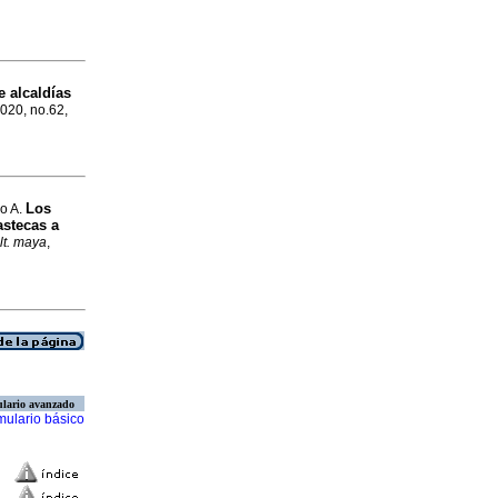
 alcaldías
2020, no.62,
Los
o A.
astecas a
lt. maya
,
lario avanzado
mulario básico