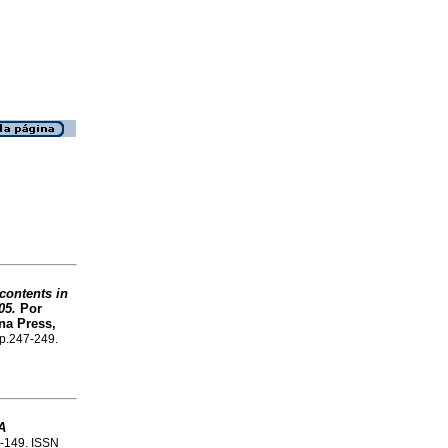
contents in
05.
Por
ina Press,
 p.247-249.
A
6-149. ISSN