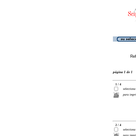
Ref
página 1 de 1
1 / 4
selecciona
para impr
2 / 4
selecciona
para impr