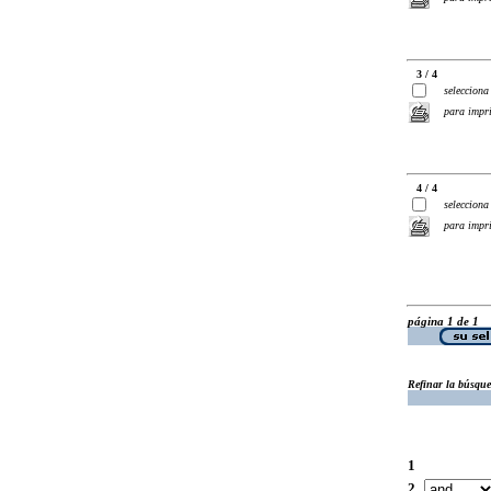
3 / 4
selecciona
para impr
4 / 4
selecciona
para impr
página 1 de 1
Refinar la búsqu
1
2