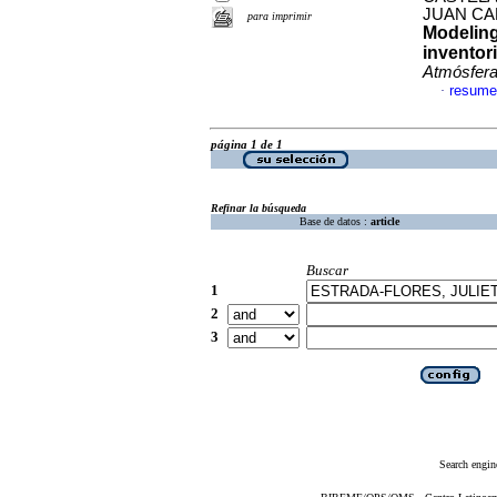
JUAN CA
para imprimir
Modelin
inventori
Atmósfer
resume
·
página 1 de 1
Refinar la búsqueda
Base de datos :
article
Buscar
1
2
3
Search engin