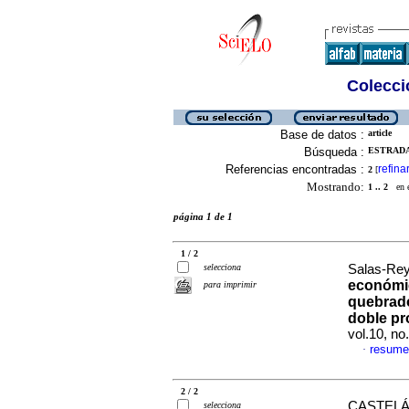
Colecció
Base de datos :
article
Búsqueda :
ESTRADA-
Referencias encontradas :
refina
2
[
Mostrando:
1 .. 2
en el
página 1 de 1
1 / 2
selecciona
Salas-Reye
económic
para imprimir
quebrado
doble pr
vol.10, n
resume
·
2 / 2
CASTELÁ
selecciona