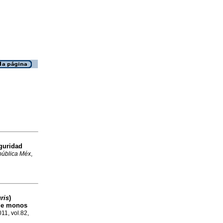
eguridad
pública Méx
,
ris
)
 de monos
011, vol.82,