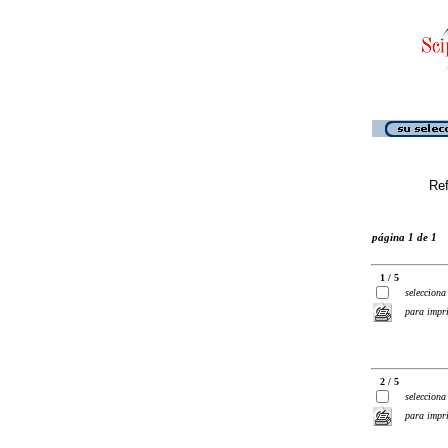
Ref
página 1 de 1
1 / 5
selecciona
para impr
2 / 5
selecciona
para impr