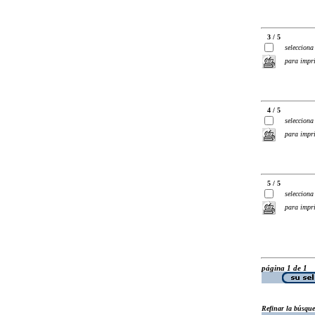
3 / 5
selecciona
para impr
4 / 5
selecciona
para impr
5 / 5
selecciona
para impr
página 1 de 1
Refinar la búsqu