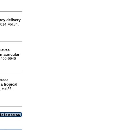
ncy delivery
2014, vol.84,
nuevas
ón auricular
.
 1405-9940
trada,
 a tropical
, vol.36.