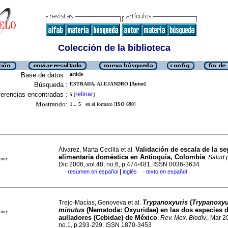
Colección de la biblioteca
Base de datos :
article
Búsqueda :
ESTRADA, ALEJANDRO [Autor]
erencias encontradas :
refinar
5
[
]
Mostrando:
1 .. 5
en el formato [
ISO 690
]
Validación de escala de la s
Álvarez, Marta Cecilia et al.
alimentaria doméstica en Antioquia, Colombia
.
Salud 
imir
Dic 2006, vol.48, no.6, p.474-481. ISSN 0036-3634
|
resumen en español
inglés
texto en español
·
·
Trypanoxyuris
(
Trypanoxyu
Trejo-Macías, Genoveva et al.
minutus
(Nematoda: Oxyuridae) en las dos especies
imir
aulladores (Cebidae) de México
.
Rev. Mex. Biodiv.
, Mar 2
no.1, p.293-299. ISSN 1870-3453