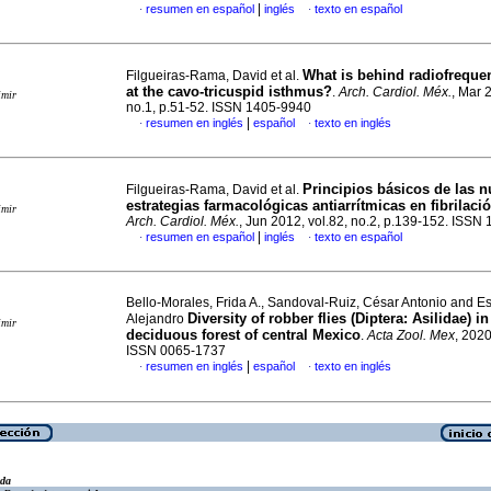
|
resumen en español
inglés
texto en español
·
·
What is behind radiofreque
Filgueiras-Rama, David et al.
at the
cavo-tricuspid isthmus?
.
Arch. Cardiol. Méx.
, Mar 
imir
no.1, p.51-52. ISSN 1405-9940
|
resumen en inglés
español
texto en inglés
·
·
Principios básicos de las 
Filgueiras-Rama, David et al.
estrategias farmacológicas antiarrítmicas en fibrilaci
imir
Arch. Cardiol. Méx.
, Jun 2012, vol.82, no.2, p.139-152. ISSN
|
resumen en español
inglés
texto en español
·
·
Bello-Morales, Frida A., Sandoval-Ruiz, César Antonio and Es
Diversity of robber flies (Diptera: Asilidae) in
Alejandro
imir
deciduous forest of central Mexico
.
Acta Zool. Mex
, 2020
ISSN 0065-1737
|
resumen en inglés
español
texto en inglés
·
·
eda