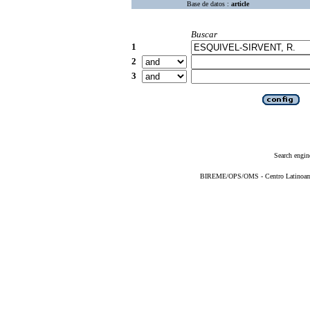
Base de datos :
article
Buscar
1
2
3
Search engin
BIREME/OPS/OMS - Centro Latinoameri