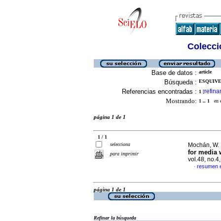
Colecció
Base de datos :
article
Búsqueda :
ESQUIVEL
Referencias encontradas :
refina
1
[
Mostrando:
1 .. 1
en el
página 1 de 1
1 / 1
selecciona
Mochán, W. L
for media w
para imprimir
vol.48, no.
resumen e
·
página 1 de 1
Refinar la búsqueda