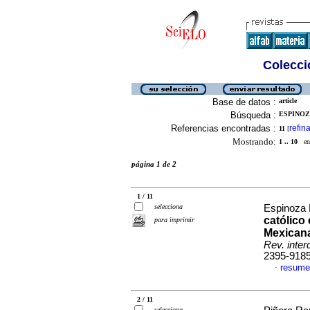
Colecció
Base de datos :
article
Búsqueda :
ESPINOZ
Referencias encontradas :
refina
11
[
Mostrando:
1 .. 10
en 
página 1 de 2
1 / 11
selecciona
Espinoza 
católico
para imprimir
Mexicana
Rev. inter
2395-918
resume
·
2 / 11
selecciona