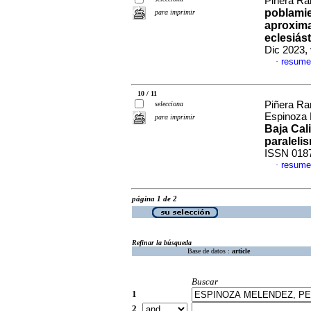
Piñera Ra
poblamie
para imprimir
aproxima
eclesiás
Dic 2023,
resume
·
10 / 11
Piñera Ra
selecciona
Espinoza
para imprimir
Baja Cali
paraleli
ISSN 018
resume
·
página 1 de 2
Refinar la búsqueda
Base de datos :
article
Buscar
1
2