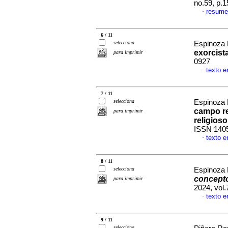
no.59, p.
resume
·
6 / 11
selecciona
Espinoza 
exorcist
para imprimir
0927
texto e
·
7 / 11
selecciona
Espinoza 
campo rel
para imprimir
religios
ISSN 140
texto e
·
8 / 11
selecciona
Espinoza 
concepto
para imprimir
2024, vol
texto e
·
9 / 11
selecciona