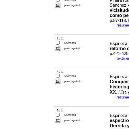
Piñera Ra
Sánchez 
para imprimir
vicisitud
como pe
p.87-118.
resume
·
3 / 11
selecciona
Espinoza 
retorno 
para imprimir
p.421-425
texto e
·
4 / 11
selecciona
Espinoza 
Conquist
para imprimir
historiog
XX
.
Hist. 
resume
·
5 / 11
selecciona
Espinoza 
espectro
para imprimir
Derrida y