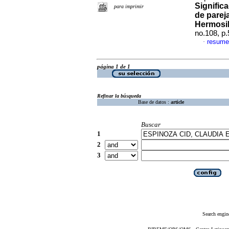
Signific
para imprimir
de pareja
Hermosil
no.108, p
resume
·
página 1 de 1
Refinar la búsqueda
Base de datos :
article
Buscar
1
2
3
Search engin