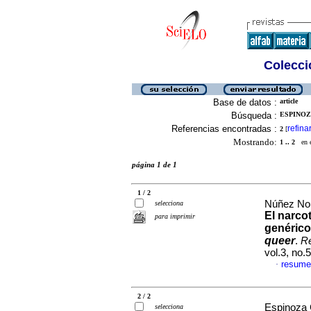
Colecció
Base de datos :
article
Búsqueda :
ESPINOZA
Referencias encontradas :
refina
2
[
Mostrando:
1 .. 2
en el
página 1 de 1
1 / 2
Núñez Nor
selecciona
El narco
para imprimir
genérico
queer
.
Re
vol.3, no
resume
·
2 / 2
Espinoza 
selecciona