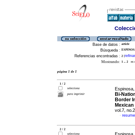
Colecció
Base de datos :
article
Búsqueda :
ESPINOSA
Referencias encontradas :
refina
2
[
Mostrando:
1 .. 2
en el
página 1 de 1
1 / 2
selecciona
Espinosa,
Bi-Natio
para imprimir
Border I
Mexican
vol.7, no.
resume
·
2 / 2
Espinosa, 
selecciona