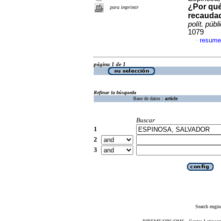
¿Por qué
para imprimir
recaudad
polít. públ
1079
resume
·
página 1 de 1
Refinar la búsqueda
Base de datos :
article
Buscar
1
2
3
Search engin