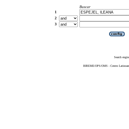
Buscar
1
2
3
Search engin
BIREME/OPS/OMS - Centro Latinoameri