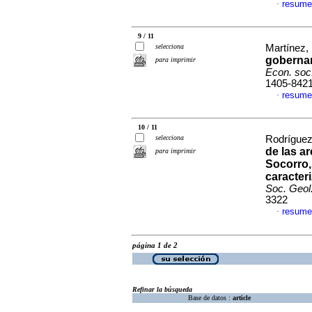
resume
·
9 / 11
selecciona
Martínez, 
gobernan
para imprimir
Econ. soc. 
1405-842
resume
·
10 / 11
selecciona
Rodríguez 
de las a
para imprimir
Socorro,
caracter
Soc. Geol
3322
resume
·
página 1 de 2
Refinar la búsqueda
Base de datos :
article