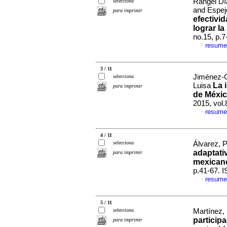
Rangel Dí
selecciona
and Espeje
para imprimir
efectivi
lograr l
no.15, p.
resume
·
3 / 11
Jiménez-O
selecciona
La 
Luisa
para imprimir
de Méxic
2015, vol
resume
·
4 / 11
selecciona
Álvarez, P
adaptati
para imprimir
mexican
p.41-67. 
resume
·
5 / 11
selecciona
Martínez, 
participa
para imprimir