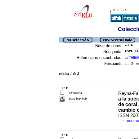
Colecció
Base de datos :
article
Búsqueda :
ESPEJEL,
Referencias encontradas :
refina
11
[
Mostrando:
1 .. 10
en 
página 1 de 2
1 / 11
selecciona
Reyna-Fab
a la soci
para imprimir
de coral
cambio c
ISSN 200
resume
·
2 / 11