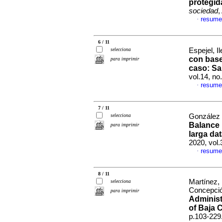
protegid
sociedad
,
resume
·
6 / 11
selecciona
Espejel, Il
con base
para imprimir
caso: Sa
vol.14, n
resume
·
7 / 11
selecciona
González 
Balance 
para imprimir
larga da
2020, vol
resume
·
8 / 11
Martínez, 
selecciona
Concepci
para imprimir
Administ
of Baja C
p.103-229