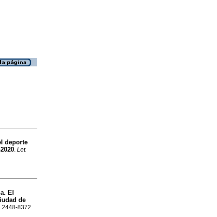
el deporte
-2020
.
Let.
za. El
Ciudad de
SN 2448-8372