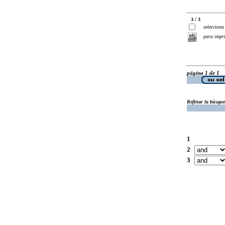
3 / 3
selecciona
para impr
página 1 de 1
Refinar la búsqu
1
2
3