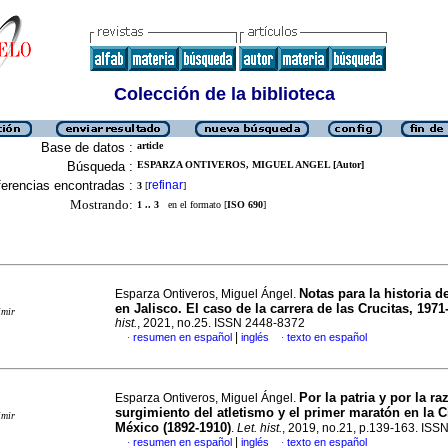
Colección de la biblioteca
Base de datos :
article
Búsqueda :
ESPARZA ONTIVEROS, MIGUEL ANGEL [Autor]
erencias encontradas :
refinar
3
[
]
Mostrando:
1 .. 3
en el formato [
ISO 690
]
Notas para la historia d
Esparza Ontiveros, Miguel Ángel.
en Jalisco. El caso de la carrera de las Crucitas, 1971
imir
hist.
, 2021, no.25. ISSN 2448-8372
|
resumen en español
inglés
texto en español
·
·
Por la patria y por la ra
Esparza Ontiveros, Miguel Ángel.
surgimiento del atletismo y el primer maratón en la 
imir
México (1892-1910)
.
Let. hist.
, 2019, no.21, p.139-163. IS
|
resumen en español
inglés
texto en español
·
·