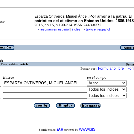
Por amor a la patria. El
Esparza Ontiveros, Miguel Ángel.
patriótico del atletismo en Estados Unidos, 1886-1918
imir
2016, no.15, p.199-214. ISSN 2448-8372
|
resumen en español
inglés
texto en español
·
·
eda
Base de datos :
article
Formu
Formulario libre
For
Buscar por :
Buscar
en el campo
iAH
WWWISIS
Search engine:
powered by