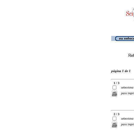
Ref
página 1 de 1
1 / 3
selecciona
para impr
2 / 3
selecciona
para impr