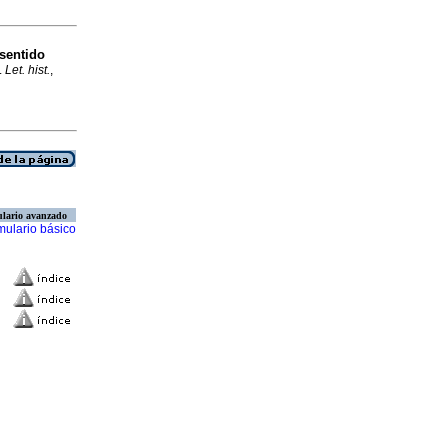
 sentido
.
Let. hist.
,
lario avanzado
mulario básico