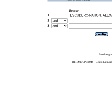
Buscar
1
2
3
Search engin
BIREME/OPS/OMS - Centro Latinoameri