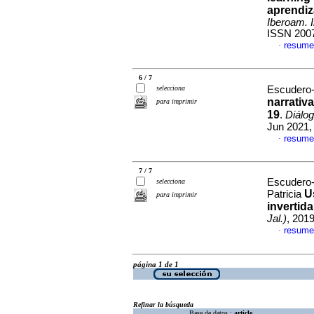
aprendiz
Iberoam. 
ISSN 200
resume
·
6 / 7
selecciona
Escudero-
narrativ
para imprimir
19
.
Diálog
Jun 2021,
resume
·
7 / 7
Escudero
selecciona
U
Patricia
para imprimir
invertida
Jal.)
, 201
resume
·
página 1 de 1
Refinar la búsqueda
Base de datos :
article