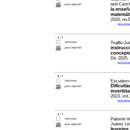
and Canc
para imprimir
la enseñ
matemáti
2020, no.
resume
·
3 / 7
selecciona
Trujillo-J
instrucc
para imprimir
concept
Dic 2025,
resume
·
4 / 7
Escudero-
selecciona
Dificulta
para imprimir
invertida
2023, vol
resume
·
5 / 7
Palomé-Ve
selecciona
Juárez Lir
para imprimir
learning