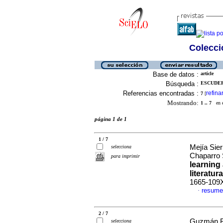
Colecció
Base de datos :
article
Búsqueda :
ESCUDER
Referencias encontradas :
refina
7
[
Mostrando:
1 .. 7
en el
página 1 de 1
1 / 7
Mejía Sie
selecciona
Chaparro 
para imprimir
learning 
literatur
1665-109
resume
·
2 / 7
Guzmán Ri
selecciona