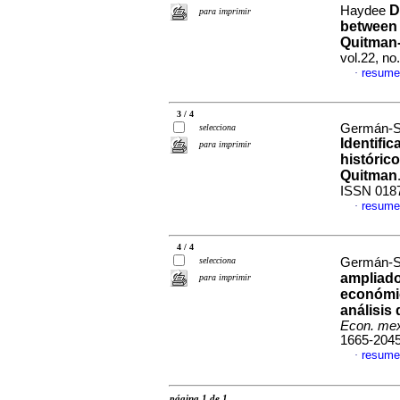
D
Haydee
para imprimir
between 
Quitman
vol.22, n
resume
·
3 / 4
Germán-So
selecciona
Identific
para imprimir
históric
Quitman
ISSN 018
resume
·
4 / 4
selecciona
Germán-So
ampliado
para imprimir
económic
análisis
Econ. me
1665-204
resume
·
página 1 de 1