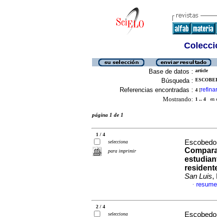
Colecció
Base de datos :
article
Búsqueda :
ESCOBED
Referencias encontradas :
refina
4
[
Mostrando:
1 .. 4
en el
página 1 de 1
1 / 4
Escobedo 
selecciona
Comparac
para imprimir
estudian
residente
San Luis
,
resume
·
2 / 4
Escobedo 
selecciona