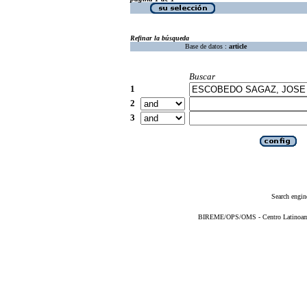
Refinar la búsqueda
Base de datos :
article
Buscar
1
2
3
Search engin
BIREME/OPS/OMS - Centro Latinoameri