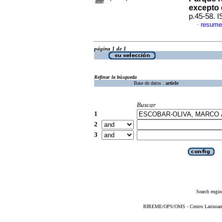
excepto
p.45-58. 
resume
·
página 1 de 1
Refinar la búsqueda
Base de datos :
article
Buscar
1
2
3
Search engin
BIREME/OPS/OMS - Centro Latinoameri