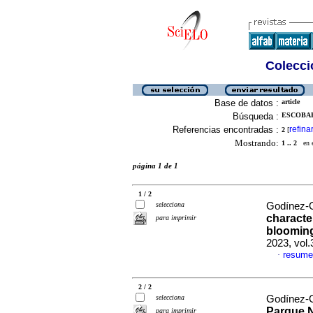
Colecció
Base de datos :
article
Búsqueda :
ESCOBAR
Referencias encontradas :
refina
2
[
Mostrando:
1 .. 2
en el
página 1 de 1
1 / 2
selecciona
Godínez-O
characte
para imprimir
blooming
2023, vol.
resume
·
2 / 2
selecciona
Godínez-O
Parque N
para imprimir