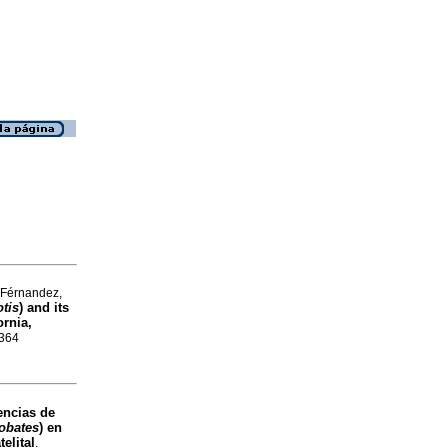
-Férnandez,
tis
) and its
ornia,
3364
encias de
obates
) en
elital
.