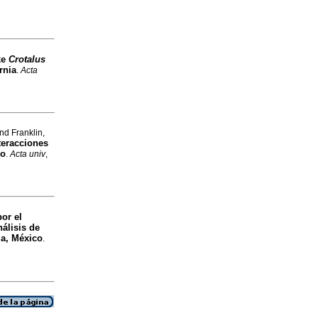
ke
Crotalus
rnia
.
Acta
d Franklin,
teracciones
co
.
Acta univ
,
por el
nálisis de
ia, México
.