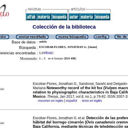
Colección de la biblioteca
Base de datos :
article
Búsqueda :
ESCOBAR-FLORES, JONATHAN G. [Autor]
erencias encontradas :
refinar
5
[
]
Mostrando:
1 .. 5
en el formato [
ISO 690
]
Escobar-Flores, Jonathan G., Sandoval, Sarahi and Delgado
Noteworthy record of the kit fox (
Vulpes macro
Mariana
imir
relation to physiographic characteristics in Baja Calif
Mexico
.
Therya
, Jan 2017, vol.8, no.1, p.79-82. ISSN 2007-
|
resumen en inglés
español
texto en inglés
·
·
Detección de las prefer
Escobar-Flores, Jonathan G. et al.
hábitat del borrego cimarrón (
Ovis canadensis cremn
imir
Baja California, mediante técnicas de teledetección sat