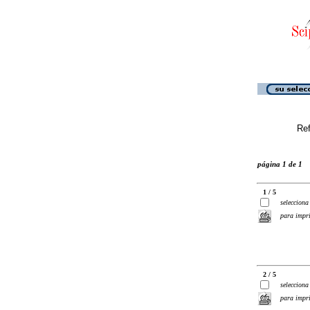
Ref
página 1 de 1
1 / 5
selecciona
para impr
2 / 5
selecciona
para impr