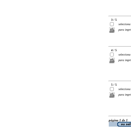
3 / 5
selecciona
para impr
4 / 5
selecciona
para impr
5 / 5
selecciona
para impr
página 1 de 1