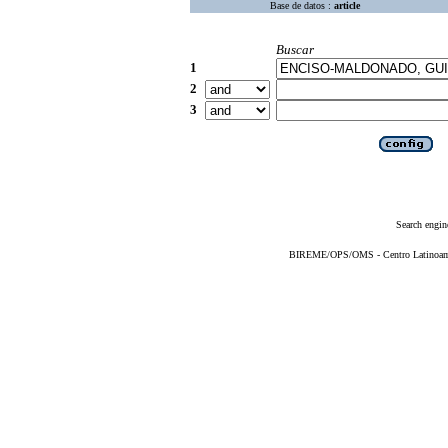
Base de datos :
article
Buscar
1
2
3
Search engin
BIREME/OPS/OMS - Centro Latinoameri