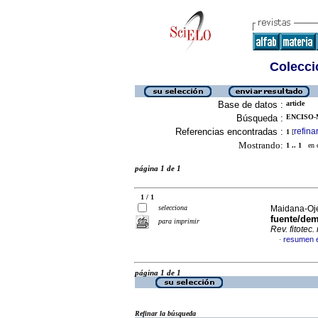
Colecció
Base de datos :
article
Búsqueda :
ENCISO-
Referencias encontradas :
refina
1
[
Mostrando:
1 .. 1
en el
página 1 de 1
1 / 1
selecciona
Maidana-Oje
fuente/dem
para imprimir
Rev. fitotec
resumen 
·
página 1 de 1
Refinar la búsqueda