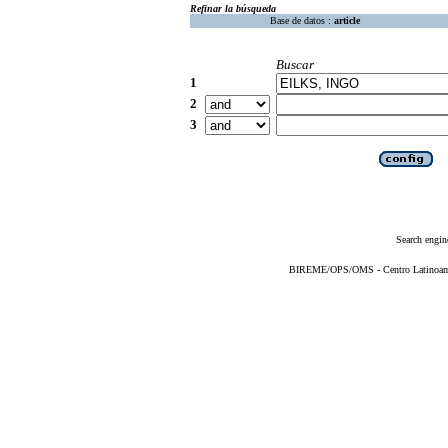
Refinar la búsqueda
Base de datos :
article
Buscar
1
2
3
Search engin
BIREME/OPS/OMS - Centro Latinoameri