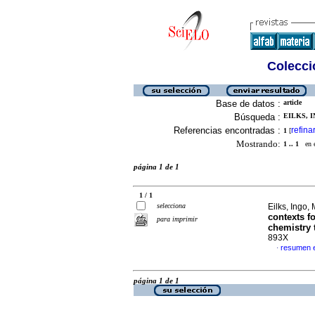
Colecció
Base de datos :
article
Búsqueda :
EILKS, I
Referencias encontradas :
refina
1
[
Mostrando:
1 .. 1
en el
página 1 de 1
1 / 1
selecciona
Eilks, Ingo,
contexts f
para imprimir
chemistry 
893X
resumen e
·
página 1 de 1