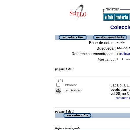
Colecció
Base de datos :
article
Búsqueda :
EGIDO, M
Referencias encontradas :
refina
1
[
Mostrando:
1 .. 1
en el
página 1 de 1
1 / 1
selecciona
Labajo, J. L.
evolution 
para imprimir
vol.25, no.
resumen 
·
página 1 de 1
Refinar la búsqueda