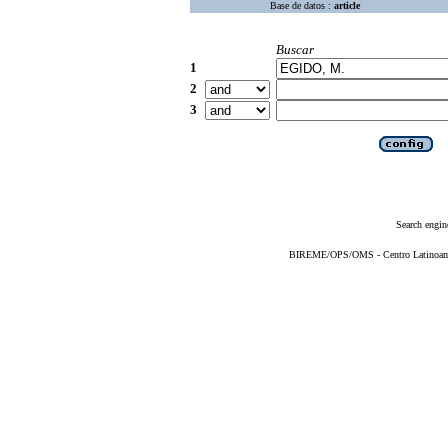
Base de datos :
article
Buscar
1
2
3
Search engin
BIREME/OPS/OMS - Centro Latinoameri